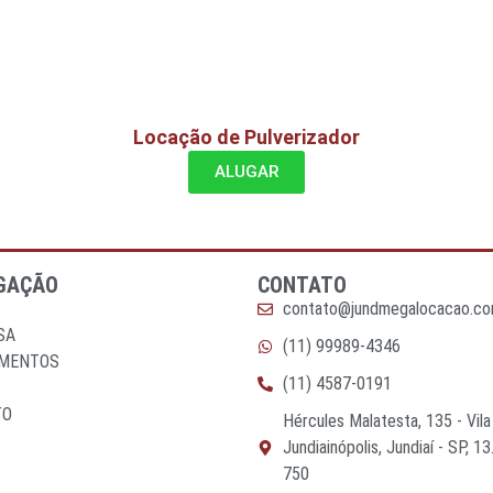
Locação de Pulverizador
ALUGAR
GAÇÃO
CONTATO
contato@jundmegalocacao.co
SA
(11) 99989-4346
AMENTOS
(11) 4587-0191
TO
Hércules Malatesta, 135 - Vil
Jundiainópolis, Jundiaí - SP, 13
750