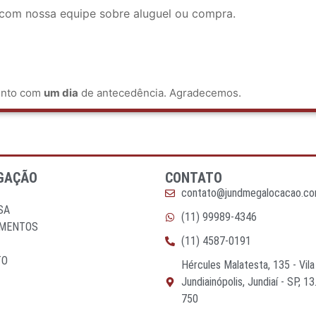
 com nossa equipe sobre aluguel ou compra.
mento com
um dia
de antecedência. Agradecemos.
GAÇÃO
CONTATO
contato@jundmegalocacao.co
SA
(11) 99989-4346
AMENTOS
(11) 4587-0191
TO
Hércules Malatesta, 135 - Vil
Jundiainópolis, Jundiaí - SP, 13
750